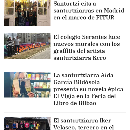
Santurtzi cita a
santurtziarras en Madrid
en el marco de FITUR
El colegio Serantes luce
nuevos murales con los
graffitis del artista
santurtziarra Kero
La santurtziarra Aída
García Bildósola
presenta su novela épica
El Vigía en la Feria del
Libro de Bilbao
El santurtziarra Iker
Velasco, tercero en el