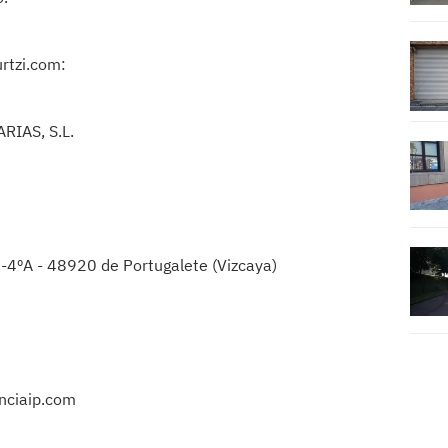
urtzi.com:
RIAS, S.L.
 8-4ºA - 48920 de Portugalete (Vizcaya)
nciaip.com