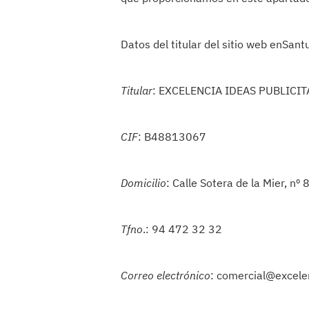
Datos del titular del sitio web enSant
Titular
: EXCELENCIA IDEAS PUBLICITA
CIF
: B48813067
Domicilio
: Calle Sotera de la Mier, nº
Tfno
.: 94 472 32 32
Correo electrónico
: comercial@excele