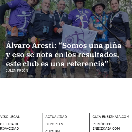
Álvaro Aresti: “Somos una piña
y eso se nota en los resultados,
este club es una referencia”
JULEN FRIÓN
VISO LEGAL
ACTUALIDAD
GUIA ENBIZKAIA.COM
OLÍTICA DE
DEPORTES
PERIÓDICO
PRIVACIDAD
ENBIZKAIA.COM
CULTURA