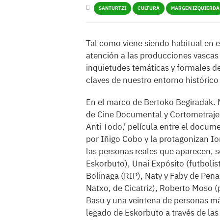
SANTURTZI
CULTURA
MARGEN IZQUIERDA
Tal como viene siendo habitual en e
atención a las producciones vascas
inquietudes temáticas y formales de
claves de nuestro entorno histórico 
En el marco de Bertoko Begiradak. M
de Cine Documental y Cortometraje 
Anti Todo,' película entre el docume
por Iñigo Cobo y la protagonizan Io
las personas reales que aparecen, 
Eskorbuto), Unai Expósito (futbolis
Bolinaga (RIP), Naty y Faby de Pena
Natxo, de Cicatriz), Roberto Moso (p
Basu y una veintena de personas m
legado de Eskorbuto a través de las