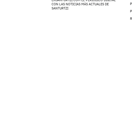
ENSANTURTZI.COM EL PERIÓDICO DIGITAL
P
CON LAS NOTICIAS MÁS ACTUALES DE
SANTURTZI
P