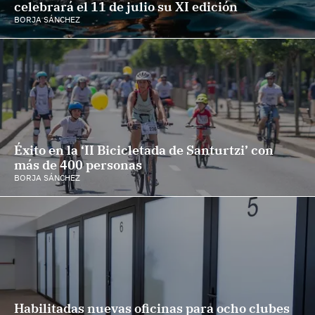
celebrará el 11 de julio su XI edición
BORJA SÁNCHEZ
Éxito en la ‘II Bicicletada de Santurtzi’ con
más de 400 personas
BORJA SÁNCHEZ
Habilitadas nuevas oficinas para ocho clubes