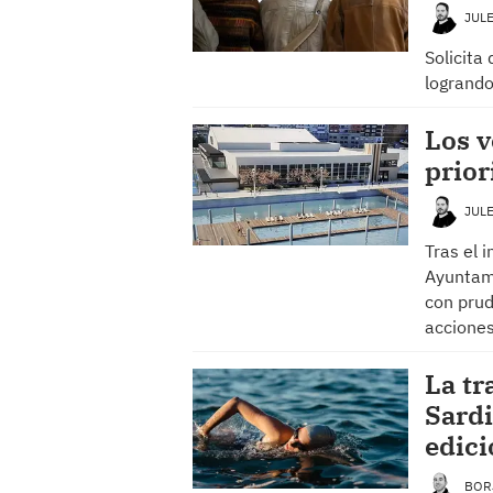
JUL
Solicita
logrando
Los v
prior
JUL
Tras el 
Ayuntami
con prud
acciones
La tr
Sardi
edici
BOR