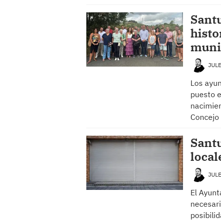
Santu
histo
muni
JUL
Los ayun
puesto e
nacimien
Concejo
Santu
local
JUL
El Ayunt
necesari
posibili