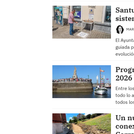
Santu
siste
MAR
El Ayunt
guiada p
evolució
Progr
2026 
Entre los
todo lo 
todos lo
Un nu
conex