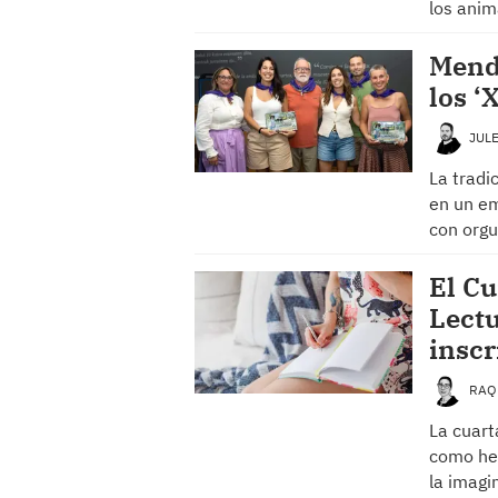
los anim
Mendi
los ‘
JUL
La tradic
en un em
con orgu
El Cu
Lectu
inscr
RAQ
La cuart
como her
la imagi