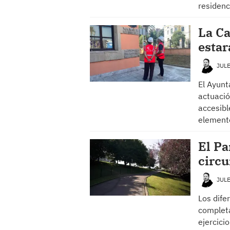
residenc
La Ca
estar
JUL
El Ayunt
actuació
accesibl
elemento
El Pa
circu
JUL
Los dife
completa
ejercici