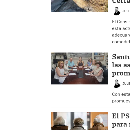
Cerr
JUL
El Consi
esta act
adecuará
comodi
Santu
las a
prom
JUL
Con esta
promueve
El P
para