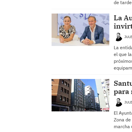
de tarde
La Au
invir
JUL
La entid
el que l
próximos
equipam
Sant
para 
JUL
El Ayunt
Zona de 
marcha u