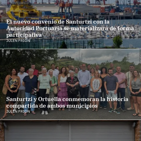
El nuevo convenio de Santurtzi con la
Autoridad Portuaria se materializará de forma
participativa
JULEN FRIÓN
Santurtzi y Ortuella conmemoran la historia
compartida de ambos municipios
JULEN FRIÓN