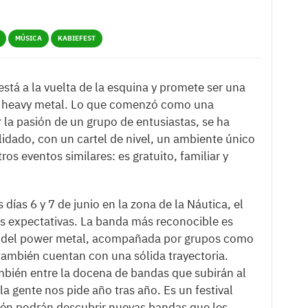
MÚSICA
KABIEFEST
 está a la vuelta de la esquina y promete ser una
el heavy metal. Lo que comenzó como una
la pasión de un grupo de entusiastas, se ha
lidado, con un cartel de nivel, un ambiente único
tros eventos similares: es gratuito, familiar y
 días 6 y 7 de junio en la zona de la Náutica, el
 las expectativas. La banda más reconocible es
al del power metal, acompañada por grupos como
ambién cuentan con una sólida trayectoria.
mbién entre la docena de bandas que subirán al
a gente nos pide año tras año. Es un festival
bién podrán descubrir nuevas bandas que les