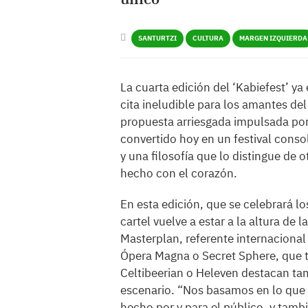
SANTURTZI
CULTURA
MARGEN IZQUIERDA
La cuarta edición del ‘Kabiefest’ ya
cita ineludible para los amantes d
propuesta arriesgada impulsada por 
convertido hoy en un festival conso
y una filosofía que lo distingue de o
hecho con el corazón.
En esta edición, que se celebrará los
cartel vuelve a estar a la altura de
Masterplan, referente internacion
Ópera Magna o Secret Sphere, que t
Celtibeerian o Heleven destacan ta
escenario. “Nos basamos en lo que l
hecho por y para el público, y tam