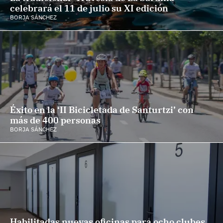
celebrará el 11 de julio su XI edición
BORJA SÁNCHEZ
Éxito en la ‘II Bicicletada de Santurtzi’ con
más de 400 personas
BORJA SÁNCHEZ
Habilitadas nuevas oficinas para ocho clubes