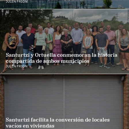
JULEN FRIÓN
Santurtzi y Ortuella conmemoran la historia
compartida de ambos municipios
JULEN FRIÓN
Santurtzi facilita la conversión de locales
vacíos en viviendas