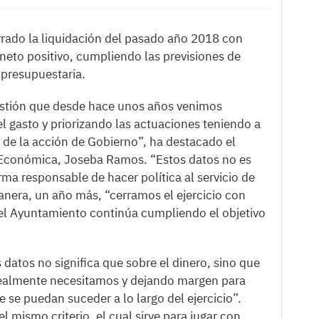
rrado la liquidación del pasado año 2018 con
neto positivo, cumpliendo las previsiones de
d presupuestaria.
gestión que desde hace unos años venimos
el gasto y priorizando las actuaciones teniendo a
de la acción de Gobierno”, ha destacado el
Económica, Joseba Ramos. “Estos datos no es
a responsable de hacer política al servicio de
anera, un año más, “cerramos el ejercicio con
 el Ayuntamiento continúa cumpliendo el objetivo
s datos no significa que sobre el dinero, sino que
e realmente necesitamos y dejando margen para
 se puedan suceder a lo largo del ejercicio”.
l mismo criterio, el cual sirve para jugar con