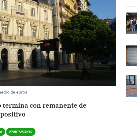
 medio de euros
io termina con remanente de
 positivo
ÍA
AYUNTAMIENTO