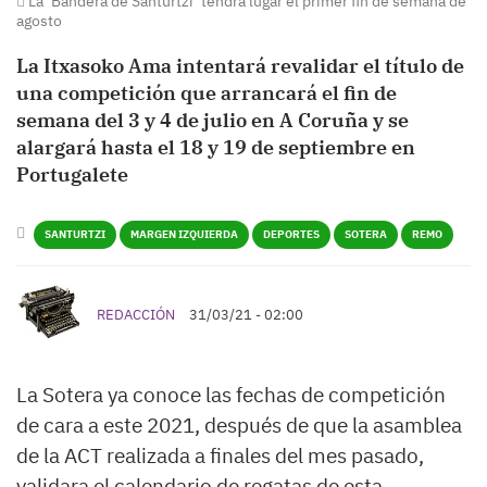
La ‘Bandera de Santurtzi’ tendrá lugar el primer fin de semana de
agosto
La Itxasoko Ama intentará revalidar el título de
una competición que arrancará el fin de
semana del 3 y 4 de julio en A Coruña y se
alargará hasta el 18 y 19 de septiembre en
Portugalete
SANTURTZI
MARGEN IZQUIERDA
DEPORTES
SOTERA
REMO
REDACCIÓN
31/03/21 - 02:00
La Sotera ya conoce las fechas de competición
de cara a este 2021, después de que la asamblea
de la ACT realizada a finales del mes pasado,
validara el calendario de regatas de esta