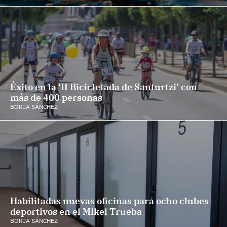
Éxito en la ‘II Bicicletada de Santurtzi’ con
más de 400 personas
BORJA SÁNCHEZ
Habilitadas nuevas oficinas para ocho clubes
deportivos en el Mikel Trueba
BORJA SÁNCHEZ