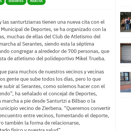
S
SERANTES
MARCHA
 las santurtziarras tienen una nueva cita con el
o Municipal de Deportes, se ha organizado con la
as, muchas de ellas del Club de Atletismo del
marcha al Serantes, siendo esta la séptima
rando congregar a alrededor de 700 personas, que
ista de atletismo del polideportivo Mikel Trueba.
 que para muchos de nuestros vecinos y vecinas
s gente que sube todos los días, pero lo que
 subir al Serantes, como solemos hacer con el
ndo”, ha señalado el concejal de Deportes,
 marcha a pie desde Santurtzi a Bilbao o la
unicipio vecino de Zierbena. “Queremos convertir
 encuentro entre vecinos, fomentando el deporte,
ro también la forma de relacionarse,
ado físico y nuestra salud”.