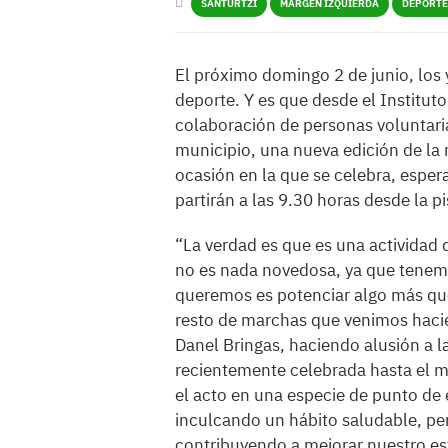
SANTURTZI
MARGEN IZQUIERDA
DEPORTE
El próximo domingo 2 de junio, los y
deporte. Y es que desde el Institut
colaboración de personas voluntari
municipio, una nueva edición de la 
ocasión en la que se celebra, espe
partirán a las 9.30 horas desde la p
“La verdad es que es una actividad
no es nada novedosa, ya que tenemo
queremos es potenciar algo más que
resto de marchas que venimos hacie
Danel Bringas, haciendo alusión a la
recientemente celebrada hasta el m
el acto en una especie de punto de
inculcando un hábito saludable, pe
contribuyendo a mejorar nuestro est