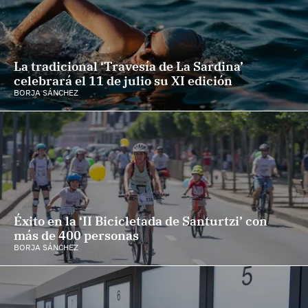
La tradicional ‘Travesía de La Sardina’
celebrará el 11 de julio su XI edición
BORJA SÁNCHEZ
Éxito en la ‘II Bicicletada de Santurtzi’ con
más de 400 personas
BORJA SÁNCHEZ