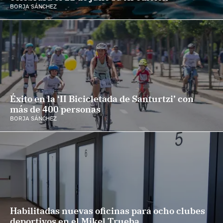
BORJA SÁNCHEZ
Éxito en la ‘II Bicicletada de Santurtzi’ con
más de 400 personas
BORJA SÁNCHEZ
Habilitadas nuevas oficinas para ocho clubes
deportivos en el Mikel Trueba