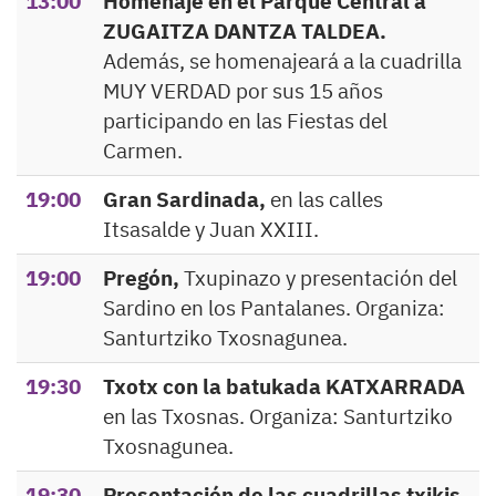
13:00
Homenaje en el Parque Central a
ZUGAITZA DANTZA TALDEA.
Además, se homenajeará a la cuadrilla
MUY VERDAD por sus 15 años
participando en las Fiestas del
Carmen.
19:00
Gran Sardinada,
en las calles
Itsasalde y Juan XXIII.
19:00
Pregón,
Txupinazo y presentación del
Sardino en los Pantalanes. Organiza:
Santurtziko Txosnagunea.
19:30
Txotx con la batukada KATXARRADA
en las Txosnas. Organiza: Santurtziko
Txosnagunea.
19:30
Presentación de las cuadrillas txikis,