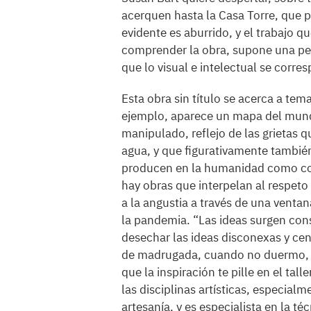
acerquen hasta la Casa Torre, que pi
evidente es aburrido, y el trabajo qu
comprender la obra, supone una per
que lo visual e intelectual se corr
Esta obra sin título se acerca a t
ejemplo, aparece un mapa del mund
manipulado, reflejo de las grietas q
agua, y que figurativamente tambié
producen en la humanidad como con
hay obras que interpelan al respeto 
a la angustia a través de una venta
la pandemia. “Las ideas surgen cons
desechar las ideas disconexas y cen
de madrugada, cuando no duermo, y
que la inspiración te pille en el tall
las disciplinas artísticas, especialm
artesanía, y es especialista en la té