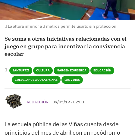
La altura inferior a 3 metros permite usarlo sin protección
Se suma a otras iniciativas relacionadas con el
juego en grupo para incentivar la convivencia
escolar
SANTURTZI
CULTURA
MARGEN IZQUIERDA
EDUCACIÓN
COLEGIO PÚBLICO LAS VIÑAS
LAS VIÑAS
REDACCIÓN
09/05/19 - 02:00
La escuela pública de las Viñas cuenta desde
principios del mes de abril con un rocódromo