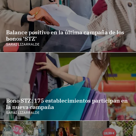
Balance positivo en la última campaña de los
bonos ‘STZ’
SARAI LIZARRALDE
Bono STZ: 175 establecimientos participan en
la nueva campaña
SARAI LIZARRALDE