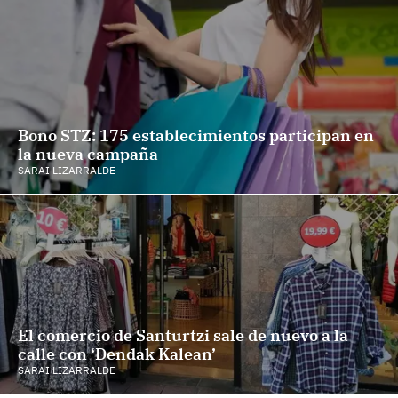
Bono STZ: 175 establecimientos participan en
la nueva campaña
SARAI LIZARRALDE
El comercio de Santurtzi sale de nuevo a la
calle con ‘Dendak Kalean’
SARAI LIZARRALDE