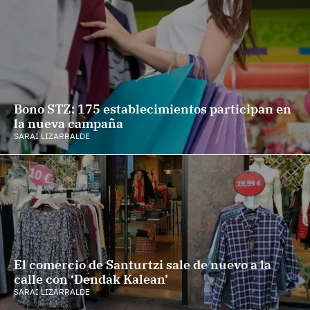
Bono STZ: 175 establecimientos participan en
la nueva campaña
SARAI LIZARRALDE
El comercio de Santurtzi sale de nuevo a la
calle con ‘Dendak Kalean’
SARAI LIZARRALDE