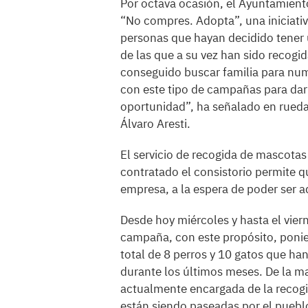
Por octava ocasión, el Ayuntamient
“No compres. Adopta”, una iniciati
personas que hayan decidido tene
de las que a su vez han sido recogi
conseguido buscar familia para num
con este tipo de campañas para dar
oportunidad”, ha señalado en rueda 
Álvaro Aresti.
El servicio de recogida de mascota
contratado el consistorio permite qu
empresa, a la espera de poder ser 
Desde hoy miércoles y hasta el vier
campaña, con este propósito, ponien
total de 8 perros y 10 gatos que han
durante los últimos meses. De la 
actualmente encargada de la recogi
están siendo paseadas por el pueblo