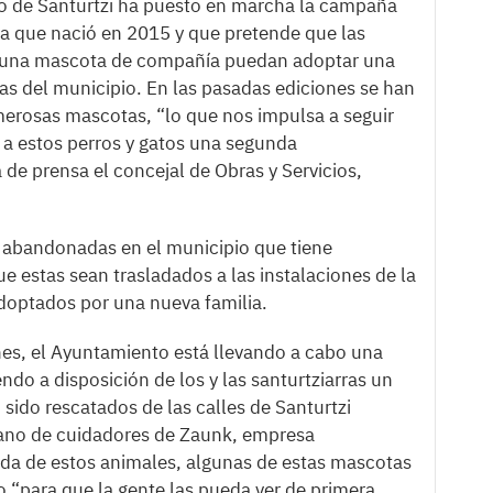
o de Santurtzi ha puesto en marcha la campaña
va que nació en 2015 y que pretende que las
r una mascota de compañía puedan adoptar una
das del municipio. En las pasadas ediciones se han
erosas mascotas, “lo que nos impulsa a seguir
 a estos perros y gatos una segunda
de prensa el concejal de Obras y Servicios,
s abandonadas en el municipio que tiene
e estas sean trasladados a las instalaciones de la
adoptados por una nueva familia.
nes, el Ayuntamiento está llevando a cabo una
do a disposición de los y las santurtziarras un
 sido rescatados de las calles de Santurtzi
mano de cuidadores de Zaunk, empresa
da de estos animales, algunas de estas mascotas
 “para que la gente las pueda ver de primera