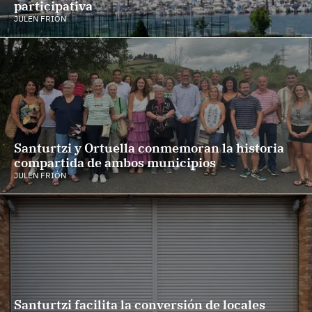
participativa
JULEN FRIÓN
Santurtzi y Ortuella conmemoran la historia
compartida de ambos municipios
JULEN FRIÓN
Santurtzi facilita la conversión de locales