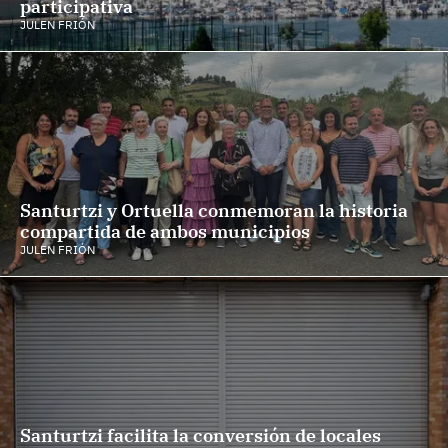
participativa
JULEN FRIÓN
Santurtzi y Ortuella conmemoran la historia
compartida de ambos municipios
JULEN FRIÓN
Santurtzi facilita la conversión de locales