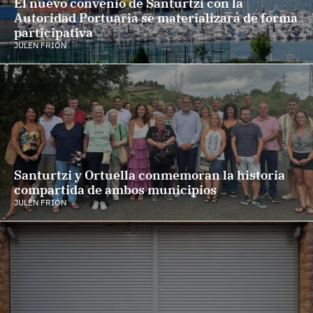
El nuevo convenio de Santurtzi con la
Autoridad Portuaria se materializará de forma
participativa
JULEN FRIÓN
Santurtzi y Ortuella conmemoran la historia
compartida de ambos municipios
JULEN FRIÓN