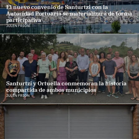
El nuevo convenio de Santurtzi con la
Autoridad Portuaria se materializará de forma
participativa
JULEN FRIÓN
Santurtzi y Ortuella conmemoran la historia
compartida de ambos municipios
JULEN FRIÓN