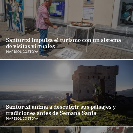
Santurtzi impulsa el turismo con un sistema
de visitas virtuales
MARISOL COSTOYA
Santurtzi anima a descubrir sus paisajes y
tradiciones antes de Semana Santa
MARISOL COSTOYA