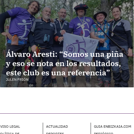
Álvaro Aresti: “Somos una piña
y eso se nota en los resultados,
este club es una referencia”
JULEN FRIÓN
VISO LEGAL
ACTUALIDAD
GUIA ENBIZKAIA.COM
OLÍTICA DE
DEPORTES
PERIÓDICO