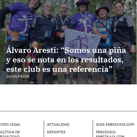
Álvaro Aresti: “Somos una piña
y eso se nota en los resultados,
este club es una referencia”
JULEN FRIÓN
VISO LEGAL
ACTUALIDAD
GUIA ENBIZKAIA.COM
OLÍTICA DE
DEPORTES
PERIÓDICO
PRIVACIDAD
ENBIZKAIA.COM