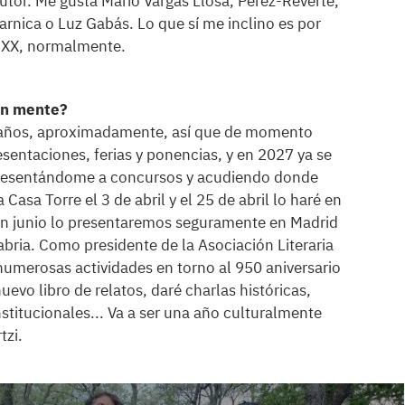
autor. Me gusta Mario Vargas Llosa, Pérez-Reverte,
rnica o Luz Gabás. Lo que sí me inclino es por
 y XX, normalmente.
en mente?
s años, aproximadamente, así que de momento
esentaciones, ferias y ponencias, y en 2027 ya se
 presentándome a concursos y acudiendo donde
 Casa Torre el 3 de abril y el 25 de abril lo haré en
En junio lo presentaremos seguramente en Madrid
bria. Como presidente de la Asociación Literaria
numerosas actividades en torno al 950 aniversario
evo libro de relatos, daré charlas históricas,
institucionales... Va a ser una año culturalmente
rtzi.