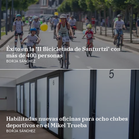
Éxito en la ‘II Bicicletada de Santurtzi’ con
más de 400 personas
BORJA SÁNCHEZ
Habilitadas nuevas oficinas para ocho clubes
deportivos en el Mikel Trueba
BORJA SÁNCHEZ