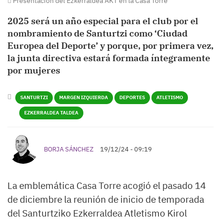
Presentación del Ezkerraldea AKT en la Casa Torre
2025 será un año especial para el club por el
nombramiento de Santurtzi como ‘Ciudad
Europea del Deporte’ y porque, por primera vez,
la junta directiva estará formada íntegramente
por mujeres
SANTURTZI
MARGEN IZQUIERDA
DEPORTES
ATLETISMO
EZKERRALDEA TALDEA
BORJA SÁNCHEZ
19/12/24 - 09:19
La emblemática Casa Torre acogió el pasado 14
de diciembre la reunión de inicio de temporada
del Santurtziko Ezkerraldea Atletismo Kirol