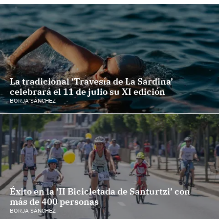
La tradicional ‘Travesía de La Sardina’
celebrará el 11 de julio su XI edición
BORJA SÁNCHEZ
Éxito en la ‘II Bicicletada de Santurtzi’ con
más de 400 personas
BORJA SÁNCHEZ