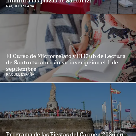
infantil a las plazas de Santurtzi
RAQUEL ESPAÑA
El Curso de Microrrelato y El Club de Lectura
de Santurtzi abrirán su inscripción el 1 de
septiembre
RAQUEL ESPAÑA
Programa de las Fiestas del Carmen 2026 en