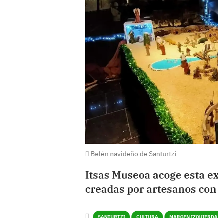
Belén navideño de Santurtzi
Itsas Museoa acoge esta e
creadas por artesanos con
SANTURTZI
CULTURA
MARGEN IZQUIERDA