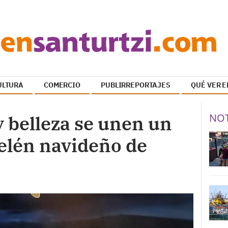
ULTURA
COMERCIO
PUBLIRREPORTAJES
QUÉ VER E
NOT
y belleza se unen un
elén navideño de