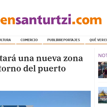
ULTURA
COMERCIO
PUBLIRREPORTAJES
QUÉ VER E
NOT
itará una nueva zona
ntorno del puerto