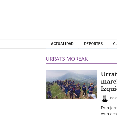
ACTUALIDAD
DEPORTES
C
URRATS MOREAK
Urrat
marc
Izqui
BOR
Esta jor
esta oca