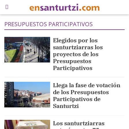
PRESUPUESTOS PARTICIPATIVOS
Elegidos por los
santurtziarras los
proyectos de los
Presupuestos
Participativos
Llega la fase de votación
de los Presupuestos
Participativos de
Santurtzi
Los santurtziarras