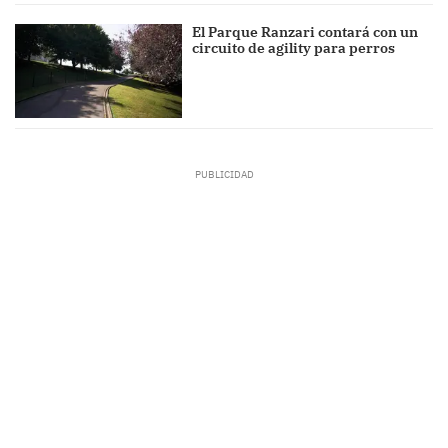
El Parque Ranzari contará con un
circuito de agility para perros